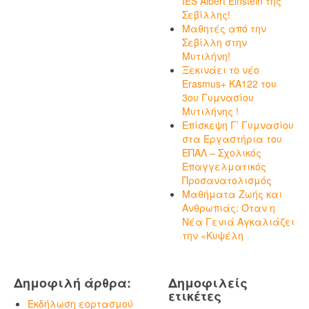
IES Albert Einstein της
Σεβίλλης!
Μαθητές από την
Σεβίλλη στην
Μυτιλήνη!
Ξεκινάει το νέο
Erasmus+ KA122 του
3ου Γυμνασίου
Μυτιλήνης !
Επίσκεψη Γ’ Γυμνασίου
στα Εργαστήρια του
ΕΠΑΛ – Σχολικός
Επαγγελματικός
Προσανατολισμός
Μαθήματα Ζωής και
Ανθρωπιάς: Όταν η
Νέα Γενιά Αγκαλιάζει
την «Κυψέλη
Δημοφιλή άρθρα:
Δημοφιλείς
ετικέτες
Εκδήλωση εορτασμού