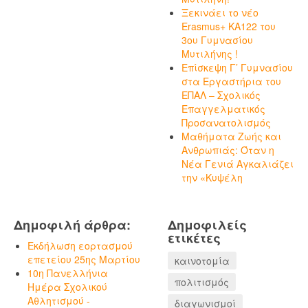
Ξεκινάει το νέο
Erasmus+ KA122 του
3ου Γυμνασίου
Μυτιλήνης !
Επίσκεψη Γ’ Γυμνασίου
στα Εργαστήρια του
ΕΠΑΛ – Σχολικός
Επαγγελματικός
Προσανατολισμός
Μαθήματα Ζωής και
Ανθρωπιάς: Όταν η
Νέα Γενιά Αγκαλιάζει
την «Κυψέλη
Δημοφιλή άρθρα:
Δημοφιλείς
ετικέτες
Εκδήλωση εορτασμού
επετείου 25ης Μαρτίου
καινοτομία
10η Πανελλήνια
πολιτισμός
Ημέρα Σχολικού
Αθλητισμού -
διαγωνισμοί