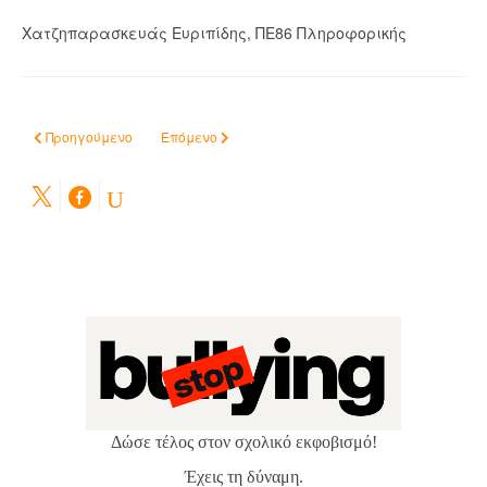
Χατζηπαρασκευάς Ευριπίδης, ΠΕ86 Πληροφορικής
Προηγούμενο άρθρο: Edpuzzle: Ενσωματωση ερωτήσεων σε βιντεομαθ
Επόμενο άρθρο: Σωστή σάρωση εγγράφων-εργασι
Προηγούμενο
Επόμενο
Δώσε τέλος στον σχολικό εκφοβισμό!
Έχεις τη δύναμη.