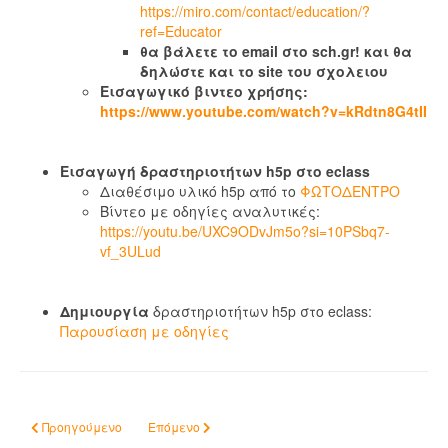
https://miro.com/contact/education/?
ref=Educator
θα βάλετε το email στο sch.gr! και θα
δηλώστε και το site του σχολειου
Εισαγωγικό βιντεο χρήσης:
https://www.youtube.com/watch?v=kRdtn8G4tII
Εισαγωγή δραστηριοτήτων h5p στο eclass
Διαθέσιμο υλικό h5p από το
ΦΩΤΟΔΕΝΤΡΟ
Βίντεο με οδηγίες αναλυτικές:
https://youtu.be/UXC9ODvJm5o?si=10PSbq7-
vf_3ULud
Δημιουργία
δραστηριοτήτων h5p στο eclass:
Παρουσίαση με οδηγίες
Προηγούμενο άρθρο: Τελικά οι έφηβοι διασκεδάζουν ή υποφέρουν από 
Επόμενο άρθρο: Flipped classroom: Ποιο είναι το 
Προηγούμενο
Επόμενο