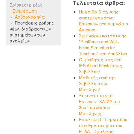
Τελευταία άρθρα:
Βρίσκεστε εδώ:
Ενημέρωση
Ημερίδα διάχυσης
Αρθρογραφία
αποτελεσμάτων
Προτάσεις χρήσης
Erasmus+ στο γυμνάσιο
νέων διαδραστικών
Αγιάσου
συστημάτων των
Σεμινάριο κατάστισης
σχολείων
"Resilience and Well-
being Strengths for
Teachers" στο Δουβλίνο
Οι μαθητές μας στο
IES Albert Einstein της
Σεβίλλης!
Μαθητές από την
Σεβίλλη στην
Μυτιλήνη!
Ξεκινάει το νέο
Erasmus+ KA122 του
3ου Γυμνασίου
Μυτιλήνης !
Επίσκεψη Γ’ Γυμνασίου
στα Εργαστήρια του
ΕΠΑΛ – Σχολικός