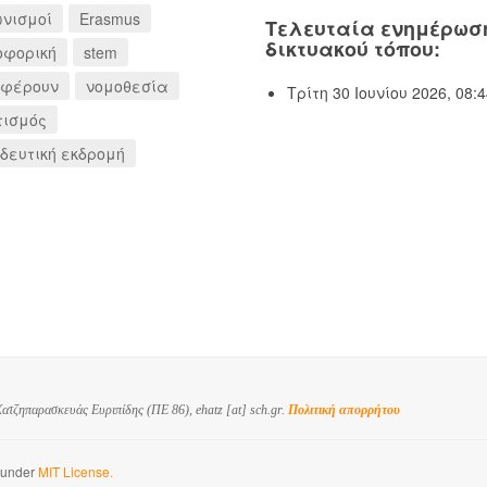
νισμοί
Erasmus
Τελευταία ενημέρωσ
δικτυακού τόπου:
οφορική
stem
αφέρουν
νομοθεσία
Τρίτη 30 Ιουνίου 2026, 08:4
τισμός
δευτική εκδρομή
ατζηπαρασκευάς Ευριπίδης (ΠΕ 86), ehatz [at] sch.gr.
Πολιτική απορρήτου
d under
MIT License.