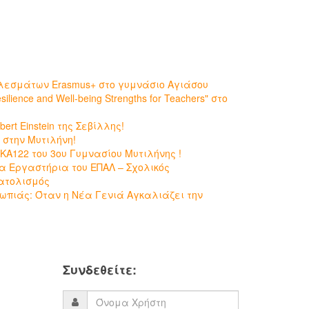
λεσμάτων Erasmus+ στο γυμνάσιο Αγιάσου
lience and Well-being Strengths for Teachers" στο
ert Einstein της Σεβίλλης!
 στην Μυτιλήνη!
 KA122 του 3ου Γυμνασίου Μυτιλήνης !
τα Εργαστήρια του ΕΠΑΛ – Σχολικός
ατολισμός
πιάς: Όταν η Νέα Γενιά Αγκαλιάζει την
Συνδεθείτε: