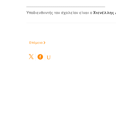
______________________________________
Υποδιευθυντής του σχολείου είναι ο
Χτενέλλης 
Επόμενο άρθρο: Διεύθυνση: σχ. έτη 2010-2018
Επόμενο