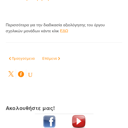
Περισσότερα για την διαδικασία αξιολόγησης του έργου
σχολικών μονάδων κάντε κλικ
ΕΔΩ
Προηγούμενο άρθρο: Εορτασμός επετείου 25ης Μαρτίου (σχ. έτος 202
Επόμενο άρθρο: Χρήσιμα έντυπα
Προηγούμενο
Επόμενο
Ακολουθήστε μας!