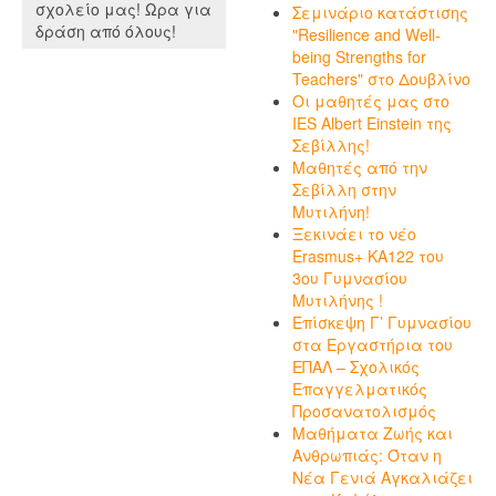
σχολείο μας! Ωρα για
Σεμινάριο κατάστισης
δράση από όλους!
"Resilience and Well-
being Strengths for
Teachers" στο Δουβλίνο
Οι μαθητές μας στο
IES Albert Einstein της
Σεβίλλης!
Μαθητές από την
Σεβίλλη στην
Μυτιλήνη!
Ξεκινάει το νέο
Erasmus+ KA122 του
3ου Γυμνασίου
Μυτιλήνης !
Επίσκεψη Γ’ Γυμνασίου
στα Εργαστήρια του
ΕΠΑΛ – Σχολικός
Επαγγελματικός
Προσανατολισμός
Μαθήματα Ζωής και
Ανθρωπιάς: Όταν η
Νέα Γενιά Αγκαλιάζει