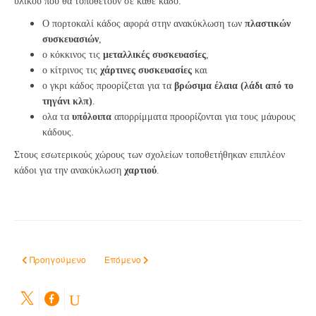
υλικού που θα τοποθετούν σε κάθε κάδο.
Ο πορτοκαλί κάδος αφορά στην ανακύκλωση των
πλαστικών
συσκευασιών
,
ο κόκκινος τις
μεταλλικές συσκευασίες
,
ο κίτρινος τις
χάρτινες συσκευασίες
και
ο γκρι κάδος προορίζεται για τα
βρώσιμα έλαια (λάδι από το
τηγάνι κλπ)
.
ολα τα
υπόλοιπα
απορρίμματα προορίζονται για τους μάυρους
κάδους.
Στους εσωτερικούς χώρους των σχολείων τοποθετήθηκαν επιπλέον
κάδοι για την ανακύκλωση
χαρτιού
.
Προηγούμενο άρθρο: Ενημέρωση σχετικά με τη χρήση των Ειδικών Μα
Επόμενο άρθρο: Νέο ωράριο λειτουργίας σχολικ
Προηγούμενο
Επόμενο