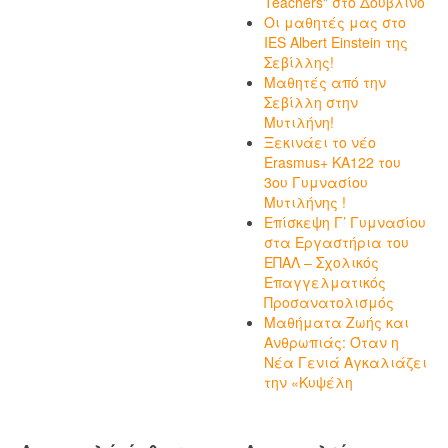
Teachers" στο Δουβλίνο
Οι μαθητές μας στο
IES Albert Einstein της
Σεβίλλης!
Μαθητές από την
Σεβίλλη στην
Μυτιλήνη!
Ξεκινάει το νέο
Erasmus+ KA122 του
3ου Γυμνασίου
Μυτιλήνης !
Επίσκεψη Γ’ Γυμνασίου
στα Εργαστήρια του
ΕΠΑΛ – Σχολικός
Επαγγελματικός
Προσανατολισμός
Μαθήματα Ζωής και
Ανθρωπιάς: Όταν η
Νέα Γενιά Αγκαλιάζει
την «Κυψέλη