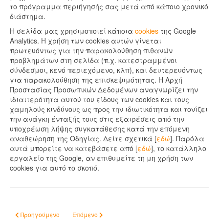
το πρόγραμμα περιήγησής σας μετά από κάποιο χρονικό
διάστημα.
Η σελίδα μας χρησιμοποιεί κάποια
cookies
της Google
Analytics. Η χρήση των cookies αυτών γίνεται
πρωτευόντως για την παρακολούθηση πιθανών
προβλημάτων στη σελίδα (π.χ. κατεστραμμένοι
σύνδεσμοι, κενό περιεχόμενο, κλπ), και δευτερευόντως
για παρακολούθηση της επισκεψιμότητας. Η Αρχή
Προστασίας Προσωπικών Δεδομένων αναγνωρίζει την
ιδιαιτερότητα αυτού του είδους των cookies και τους
χαμηλούς κινδύνους ως προς την ιδιωτικότητα και τονίζει
την ανάγκη ένταξής τους στις εξαιρέσεις από την
υποχρέωση λήψης συγκατάθεσης κατά την επόμενη
αναθεώρηση της Οδηγίας. Δείτε σχετικά [
εδώ
]. Παρόλα
αυτά μπορείτε να κατεβάσετε από [
εδώ
], το κατάλληλο
εργαλείο της Google, αν επιθυμείτε τη μη χρήση των
cookies για αυτό το σκοπό.
Προηγούμενο άρθρο: Οδηγίες σωστής διατροφής για σχολεία και μα
Επόμενο άρθρο: Παράδοση τροφίμων σε Ελληνική
Προηγούμενο
Επόμενο